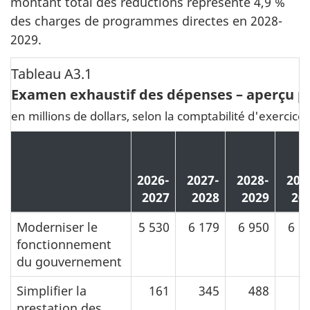
montant total des réductions représente 4,9 %
des charges de programmes directes en 2028-
2029.
Tableau A3.1
Examen exhaustif des dépenses – aperçu 
en millions de dollars, selon la comptabilité d'exercice
2026-
2027-
2028-
202
2027
2028
2029
20
Moderniser le
5 530
6 179
6 950
6 5
fonctionnement
du gouvernement
Simplifier la
161
345
488
5
prestation des