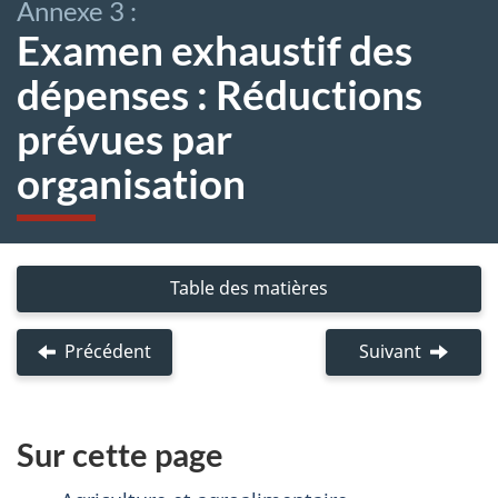
Annexe 3 :
Examen exhaustif des
dépenses : Réductions
prévues par
organisation
Table des matières
:
Accéder
à
Précédent
Annexe
Suivant
Annexe
l’aperçu
2
4
du
:
:
document
Cadre
Stratégi
Sur cette page
principal
de
de
budgétisation
gestion