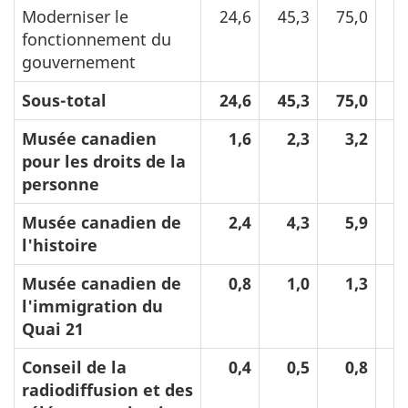
Moderniser le
24,6
45,3
75,0
7
fonctionnement du
gouvernement
Sous-total
24,6
45,3
75,0
7
Musée canadien
1,6
2,3
3,2
pour les droits de la
personne
Musée canadien de
2,4
4,3
5,9
l'histoire
Musée canadien de
0,8
1,0
1,3
l'immigration du
Quai 21
Conseil de la
0,4
0,5
0,8
radiodiffusion et des