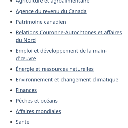
Agriculture et agroalimentaire
des
de
investissements
la
Agence du revenu du Canada
en
dette
Patrimoine canadien
capital
Relations Couronne-Autochtones et affaires
du Nord
Emploi et développement de la main-
d'œuvre
Énergie et ressources naturelles
Environnement et changement climatique
Finances
Pêches et océans
Affaires mondiales
Santé