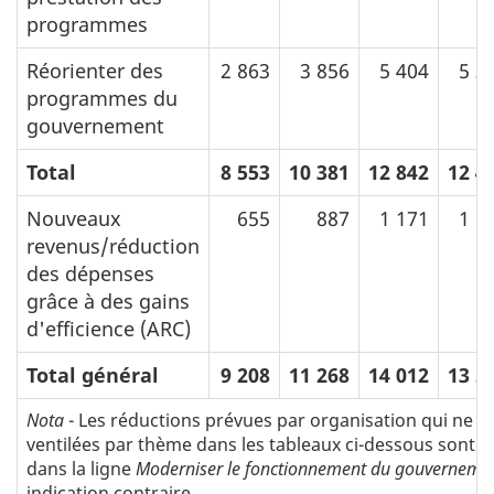
programmes
Réorienter des
2 863
3 856
5 404
5 3
programmes du
gouvernement
Total
8 553
10 381
12 842
12 4
Nouveaux
655
887
1 171
1 1
revenus/réduction
des dépenses
grâce à des gains
d'efficience (ARC)
Total général
9 208
11 268
14 012
13 5
Nota
- Les réductions prévues par organisation qui ne s
ventilées par thème dans les tableaux ci-dessous sont i
dans la ligne
Moderniser le fonctionnement du gouverneme
indication contraire.