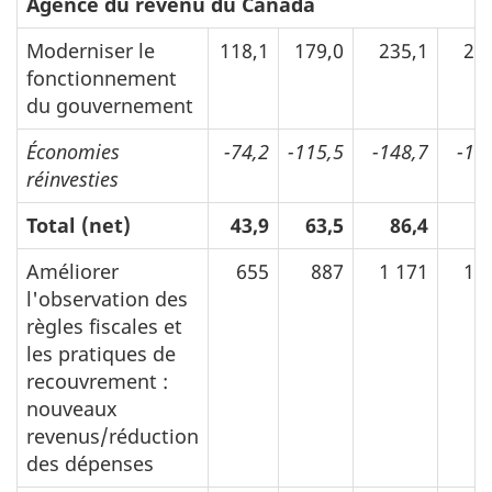
Agence du revenu du Canada
Moderniser le
118,1
179,0
235,1
23
fonctionnement
du gouvernement
Économies
-74,2
-115,5
-148,7
-15
réinvesties
Total (net)
43,9
63,5
86,4
8
Améliorer
655
887
1 171
1 
l'observation des
règles fiscales et
les pratiques de
recouvrement :
nouveaux
revenus/réduction
des dépenses