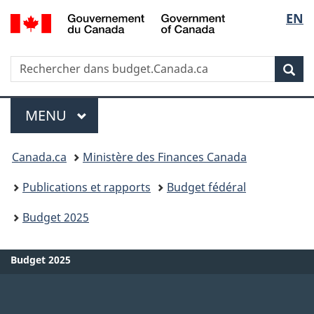
/
Sélec
EN
Passer
Passer
Government
au
à
de
of
contenu
la
Canada
Recherche
Rechercher
principal
version
la
dans
HTML
Rech
budget.Canada.ca
simplifiée
langu
Menu
MENU
PRINCIPAL
Vous
Canada.ca
Ministère des Finances Canada
êtes
Publications et rapports
Budget fédéral
ici
Budget 2025
:
Budget 2025