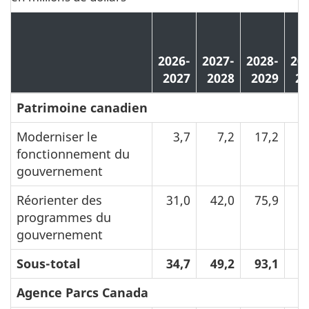
2026-
2027-
2028-
20
2027
2028
2029
20
Patrimoine canadien
Moderniser le
3,7
7,2
17,2
1
fonctionnement du
gouvernement
Réorienter des
31,0
42,0
75,9
7
programmes du
gouvernement
Sous-total
34,7
49,2
93,1
9
Agence Parcs Canada