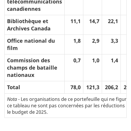
télécommunications
canadiennes
Bibliothèque et
11,1
14,7
22,1
2
Archives Canada
Office national du
1,8
2,9
3,3
film
Commission des
0,7
1,0
1,4
champs de bataille
nationaux
Total
78,0
121,3
206,2
20
Nota
- Les organisations de ce portefeuille qui ne figure
ce tableau ne sont pas concernées par les réductions p
le budget de 2025.